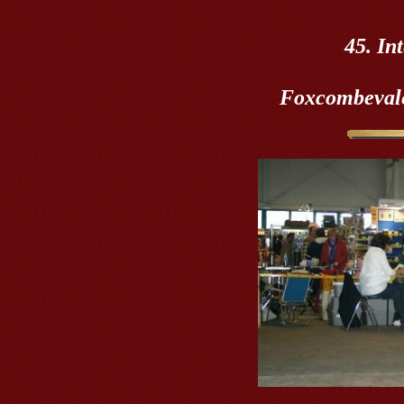
45. In
Foxcombevale