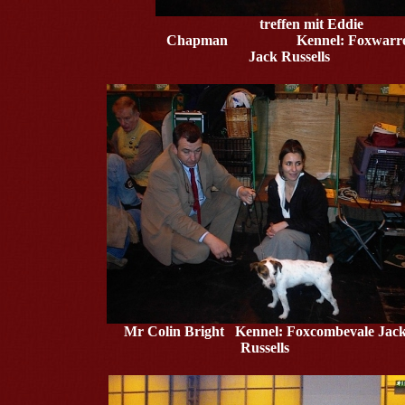
treffen mit Eddie
Chapman
Kennel: Foxwarr
Jack Russells
Mr Colin Bright Kennel:
Foxcombevale Jac
Russells