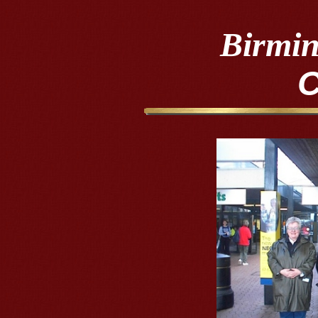
Birmi
C