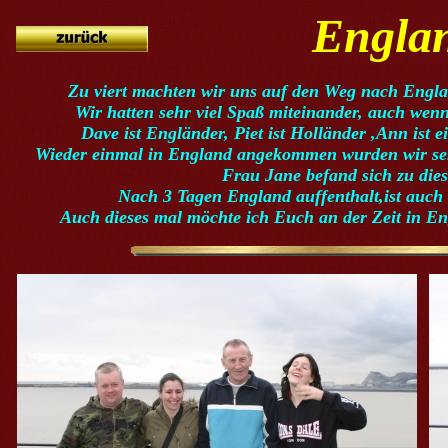
Engla
Zu viert machten wir uns auf den Weg nach Engla
Wir hatten sehr viel Spaß miteinander, auch wenn
Dave ist Engländer, Piet ist Holländer ,Ann ist e
Wieder einmal in England angekommen wurden wir seh
Frau Jane befand sich zu dies
Nach 3 Tagen England auffenthalt,ist auc
Auch dieses mal möchte ich Euch an der Zeit in En